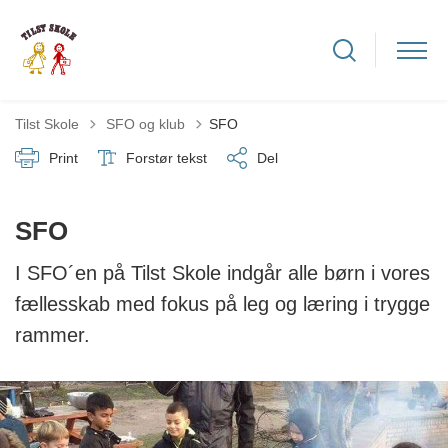
Tilbage til
Tilst Skole
SFO og klub
SFO
Print
Forstør tekst
Del
SFO
I SFO´en på Tilst Skole indgår alle børn i vores
fællesskab med fokus på leg og læring i trygge
rammer.