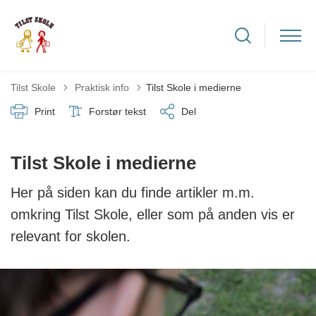
Tilbage til
Tilst Skole
Praktisk info
Tilst Skole i medierne
Print
Forstør tekst
Del
Tilst Skole i medierne
Her på siden kan du finde artikler m.m.
omkring Tilst Skole, eller som på anden vis er
relevant for skolen.